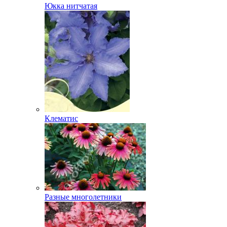
Юкка нитчатая
Клематис
Разные многолетники