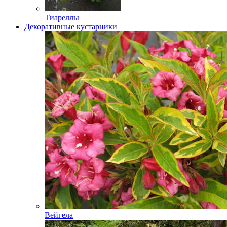
Тиареллы
Декоративные кустарники
Вейгела