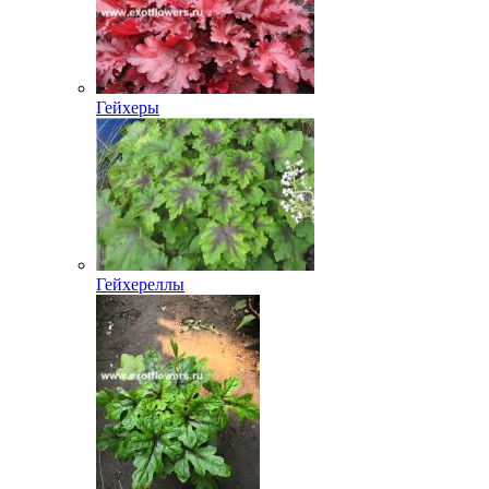
Гейхеры
Гейхереллы