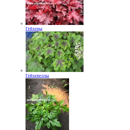
Гейхеры
Гейхереллы