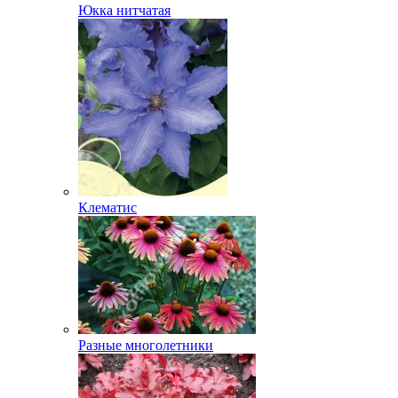
Юкка нитчатая
Клематис
Разные многолетники