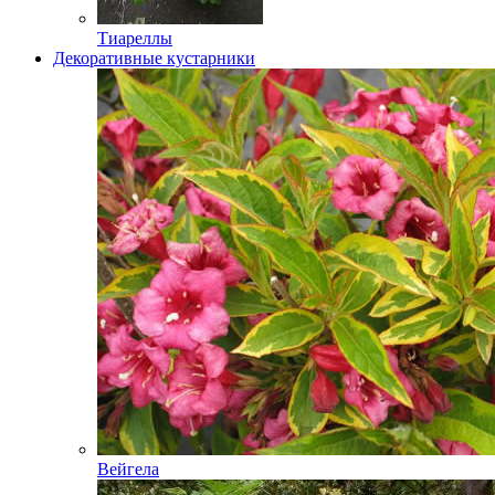
Тиареллы
Декоративные кустарники
Вейгела