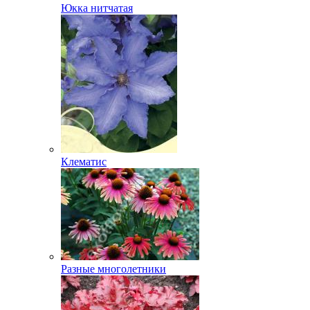
Юкка нитчатая
Клематис
Разные многолетники