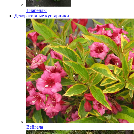
Тиареллы
Декоративные кустарники
Вейгела