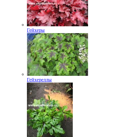
Гейхеры
Гейхереллы