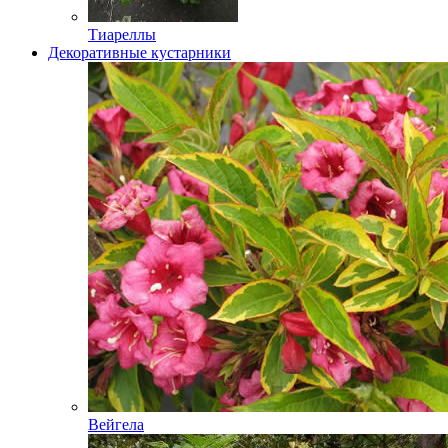
Тиареллы
Декоративные кустарники
Вейгела