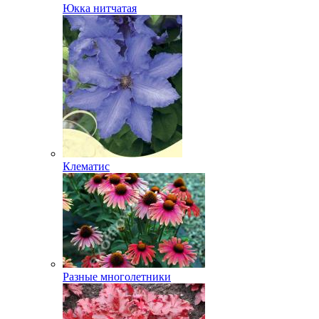
Юкка нитчатая
Клематис
Разные многолетники