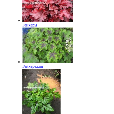
Гейхеры
Гейхереллы