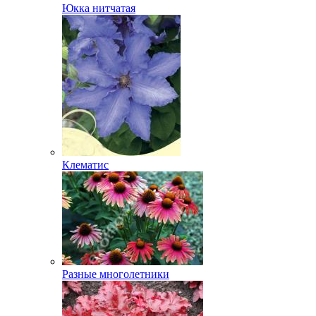
Юкка нитчатая
Клематис
Разные многолетники