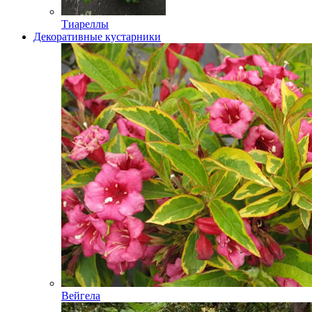
Тиареллы
Декоративные кустарники
Вейгела