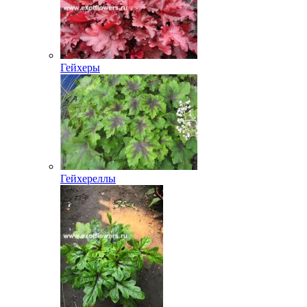
Гейхеры
Гейхереллы