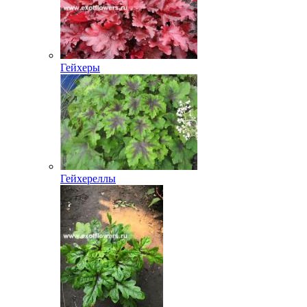
Гейхеры
Гейхереллы