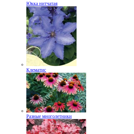
Юкка нитчатая
Клематис
Разные многолетники