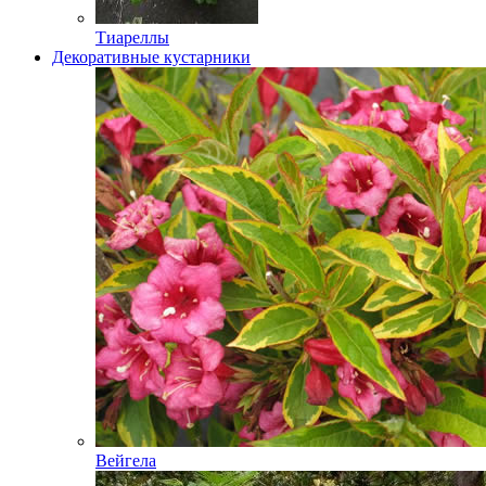
Тиареллы
Декоративные кустарники
Вейгела